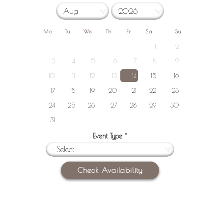
Mo
Tu
We
Th
Fr
Sa
Su
1
2
3
4
5
6
7
8
9
10
11
12
13
14
15
16
17
18
19
20
21
22
23
24
25
26
27
28
29
30
31
Event Type
*